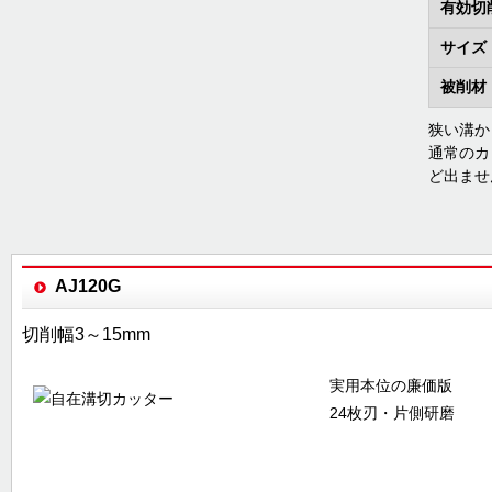
有効切
サイズ
被削材
狭い溝か
通常のカ
ど出ませ
AJ120G
切削幅3～15mm
実用本位の廉価版
24枚刃・片側研磨