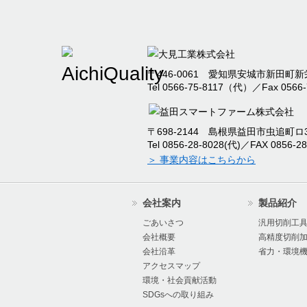
2025/04/30
本社事務所移転のお知
2025/04/09
臨時休業のお知らせ
〒446-0061 愛知県安城市新田町新栄
Tel 0566-75-8117（代）／Fax 0566-
2024/12/09
2024年度冬季休暇の
〒698-2144 島根県益田市虫追町ロ32
2024/09/12
本社新工場竣工のお知
Tel 0856-28-8028(代)／FAX 0856-28
＞ 事業内容はこちらから
2024/07/17
2024年度夏季休暇の
会社案内
製品紹介
2024/07/16
オーエムアイ 棚卸に
ごあいさつ
汎用切削工
会社概要
高精度切削
会社沿革
省力・環境
2024/07/04
『超硬Mドリル』の製
アクセスマップ
環境・社会貢献活動
た。
SDGsへの取り組み