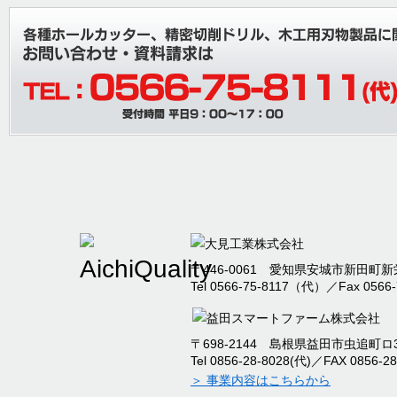
ョン追加』
2025/08/06
夏期休業のご案内
2025/07/26
棚卸に伴う出荷停止お
内
2025/04/30
本社事務所移転のお知
2025/04/09
臨時休業のお知らせ
〒446-0061 愛知県安城市新田町新栄
Tel 0566-75-8117（代）／Fax 0566-
2024/12/09
2024年度冬季休暇の
〒698-2144 島根県益田市虫追町ロ32
2024/09/12
本社新工場竣工のお知
Tel 0856-28-8028(代)／FAX 0856-28
＞ 事業内容はこちらから