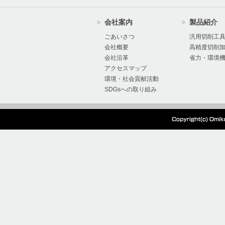
2024/07/17
2024年度夏季休暇の
会社案内
製品紹介
2024/07/16
オーエムアイ 棚卸に
ごあいさつ
汎用切削工
会社概要
高精度切削
会社沿革
省力・環境
2024/07/04
『超硬Mドリル』の製
アクセスマップ
環境・社会貢献活動
た。
SDGsへの取り組み
2024/05/28
本社工場移設、生産停
2024/05/27
電気設備点検に伴う電
2024/01/15
オーエムアイ 棚卸出
2023/12/12
2023年度冬季休暇の