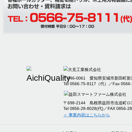
2025/08/06
夏期休業のご案内
2025/07/26
棚卸に伴う出荷停止お
内
2025/04/30
本社事務所移転のお知
2025/04/09
臨時休業のお知らせ
〒446-0061 愛知県安城市新田町新栄
Tel 0566-75-8117（代）／Fax 0566-
2024/12/09
2024年度冬季休暇の
〒698-2144 島根県益田市虫追町ロ32
2024/09/12
本社新工場竣工のお知
Tel 0856-28-8028(代)／FAX 0856-28
＞ 事業内容はこちらから
2024/07/17
2024年度夏季休暇の