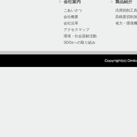
会社案内
製品紹介
2024/07/16
オーエムアイ 棚卸に
ごあいさつ
汎用切削工
会社概要
高精度切削
会社沿革
省力・環境
2024/07/04
『超硬Mドリル』の製
アクセスマップ
環境・社会貢献活動
た。
SDGsへの取り組み
2024/05/28
本社工場移設、生産停
2024/05/27
電気設備点検に伴う電
2024/01/15
オーエムアイ 棚卸出
2023/12/12
2023年度冬季休暇の
2023/08/03
2023年度夏季休暇の