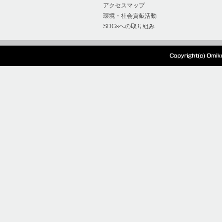
2024/07/04
『超硬Mドリル』の製
アクセスマップ
環境・社会貢献活動
た。
SDGsへの取り組み
2024/05/28
本社工場移設、生産停
2024/05/27
電気設備点検に伴う電
2024/01/15
オーエムアイ 棚卸出
2023/12/12
2023年度冬季休暇の
2023/08/03
2023年度夏季休暇の
2023/07/21
クリンキーキャンペー