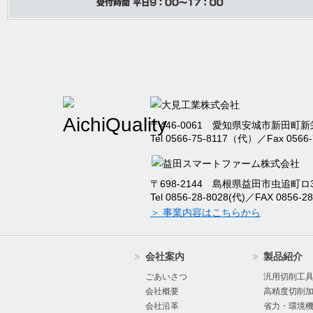
内
2025/04/30
本社事務所移転のお知
2025/04/09
臨時休業のお知らせ
〒446-0061 愛知県安城市新田町新栄
Tel 0566-75-8117（代）／Fax 0566-
2024/12/09
2024年度冬季休暇の
〒698-2144 島根県益田市虫追町ロ32
2024/09/12
本社新工場竣工のお知
Tel 0856-28-8028(代)／FAX 0856-28
＞ 事業内容はこちらから
2024/07/17
2024年度夏季休暇の
会社案内
製品紹介
2024/07/16
オーエムアイ 棚卸に
ごあいさつ
汎用切削工
会社概要
高精度切削
会社沿革
省力・環境