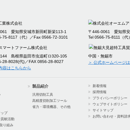
設、生産停止に関するご案内
検に伴う電話・FAX不通のお知らせ
-0061 愛知県安城市新田町新栄113-1
〒446-0061 愛知県
イ 棚卸出荷停止のお知らせ
66-75-8117（代）／Fax 0566-72-3101
Tel 0566-75-8111（代
冬季休暇のお知らせ
夏季休暇のお知らせ
-2144 島根県益田市虫追町ロ320-105
中国・無錫市
56-28-8028(代)／FAX 0856-28-8027
＞ 公式ホームページ
ャンペーン【数量限定・特別価格】 8/1～
業内容はこちらから
P樹脂ビット』のお知らせ 8/1～
製品紹介
新着情報
イ 棚卸に伴う出荷停止のお知らせ
採用情報
つ
汎用切削工具
プライバシーポリシー
高精度切削加工ツール
検に伴う電話・FAX不通のお知らせ
ウェブサイトポリシー
省力・環境機器、その他
サイトマップ
マップ
ゴールデンウィーク休暇のお知らせ
お問い合わせ・資料請
会貢献活動
の取り組み
イ 棚卸出荷停止のお知らせ