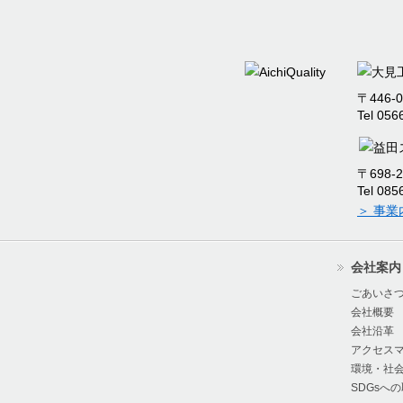
2024/05/28
本社工場移
2024/05/27
電気設備点
〒446
2024/01/15
オーエムア
Tel 05
2023/12/12
2023年度
2023/08/03
2023年度
〒698
Tel 08
2023/07/21
クリンキーキ
＞ 事
2023/07/21
新製品『FR
会社案内
2023/07/19
オーエムア
ごあいさ
会社概要
2023/05/10
電気設備点
会社沿革
アクセス
2023/04/24
2023年度
環境・社
SDGsへ
2023/01/13
オーエムア