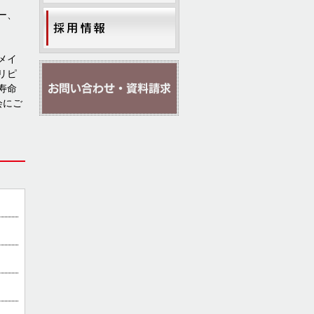
ー、
メイ
リピ
寿命
会にご