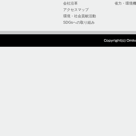
会社沿革
省力・環境
2024/07/04
『超硬Mドリル』の製
アクセスマップ
環境・社会貢献活動
た。
SDGsへの取り組み
2024/05/28
本社工場移設、生産停
2024/05/27
電気設備点検に伴う電
2024/01/15
オーエムアイ 棚卸出
2023/12/12
2023年度冬季休暇の
2023/08/03
2023年度夏季休暇の
2023/07/21
クリンキーキャンペー