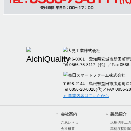
2025/07/26
棚卸に伴う出荷停止お
内
2025/04/30
本社事務所移転のお知
2025/04/09
臨時休業のお知らせ
〒446-0061 愛知県安城市新田町新栄
Tel 0566-75-8117（代）／Fax 0566-
2024/12/09
2024年度冬季休暇の
〒698-2144 島根県益田市虫追町ロ32
2024/09/12
本社新工場竣工のお知
Tel 0856-28-8028(代)／FAX 0856-28
＞ 事業内容はこちらから
2024/07/17
2024年度夏季休暇の
会社案内
製品紹介
2024/07/16
オーエムアイ 棚卸に
ごあいさつ
汎用切削工
会社概要
高精度切削