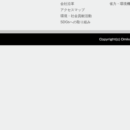
会社沿革
省力・環境
2024/07/04
『超硬Mドリル』の製
アクセスマップ
環境・社会貢献活動
た。
SDGsへの取り組み
2024/05/28
本社工場移設、生産停
2024/05/27
電気設備点検に伴う電
2024/01/15
オーエムアイ 棚卸出
2023/12/12
2023年度冬季休暇の
2023/08/03
2023年度夏季休暇の
2023/07/21
クリンキーキャンペー