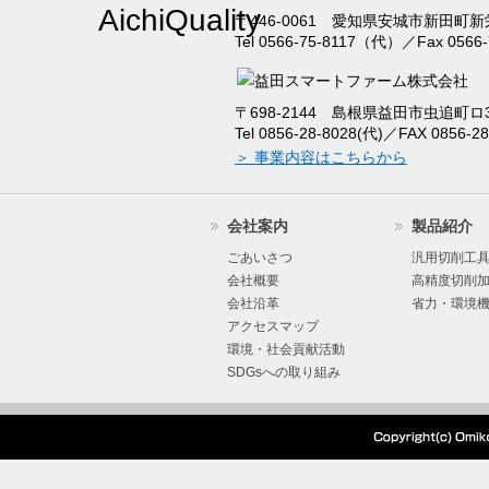
臨時休業のお知らせ
〒446-0061 愛知県安城市新田町新栄
Tel 0566-75-8117（代）／Fax 0566-
2024/12/09
2024年度冬季休暇の
〒698-2144 島根県益田市虫追町ロ32
2024/09/12
本社新工場竣工のお知
Tel 0856-28-8028(代)／FAX 0856-28
＞ 事業内容はこちらから
2024/07/17
2024年度夏季休暇の
会社案内
製品紹介
2024/07/16
オーエムアイ 棚卸に
ごあいさつ
汎用切削工
会社概要
高精度切削
会社沿革
省力・環境
2024/07/04
『超硬Mドリル』の製
アクセスマップ
環境・社会貢献活動
た。
SDGsへの取り組み
2024/05/28
本社工場移設、生産停