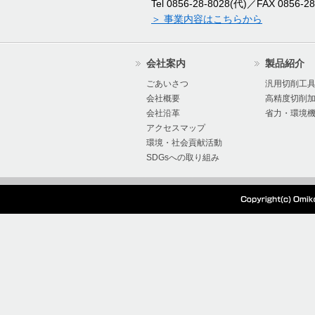
本社新工場竣工のお知
Tel 0856-28-8028(代)／FAX 0856-28
＞ 事業内容はこちらから
2024/07/17
2024年度夏季休暇の
会社案内
製品紹介
2024/07/16
オーエムアイ 棚卸に
ごあいさつ
汎用切削工
会社概要
高精度切削
会社沿革
省力・環境
2024/07/04
『超硬Mドリル』の製
アクセスマップ
環境・社会貢献活動
た。
SDGsへの取り組み
2024/05/28
本社工場移設、生産停
2024/05/27
電気設備点検に伴う電
2024/01/15
オーエムアイ 棚卸出