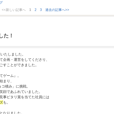
<<新しい記事へ
1
2
3
過去の記事へ>>
した！
催いたしました。
て企画・運営をしてくださり、
ごすことができました。
てゲーム』。
始まり、
ョコ積み」に挑戦。
笑顔であふれていました。
見事ピタリ賞を当てた社員には
ズ
も。
となりました。