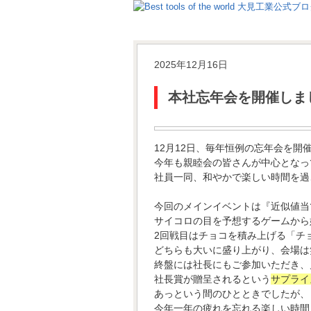
2025年12月16日
本社忘年会を開催しま
12月12日、毎年恒例の忘年会を開
今年も親睦会の皆さんが中心となっ
社員一同、和やかで楽しい時間を過
今回のメインイベントは『近似値当
サイコロの目を予想するゲームから
2回戦目はチョコを積み上げる「チ
どちらも大いに盛り上がり、会場は
終盤には社長にもご参加いただき、
社長賞が贈呈されるという
サプライ
あっという間のひとときでしたが、
今年一年の疲れを忘れる楽しい時間