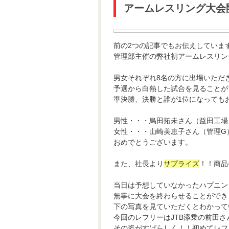
アームレスリング大会
前の2つの記事でもお伝えしていま
管理部主催の弊社初アームレスリン
男女それぞれ8名の方に出場いただ
予選から白熱した試合を見ることが
準決勝、決勝と誰が1位になっても
男性・・・烏田拓未さん（益田工場
女性・・・山崎美恵子さん（管理G
おめでとうございます。
また、社長より
サプライズ
！！商品
当日は予想していなかったハプニン
無事に大会を終わらせることができ
下の写真を見ていただくとわかって
今回のレフリーはJTB添乗の前田
その姿がすばらしく！！初めてレフ