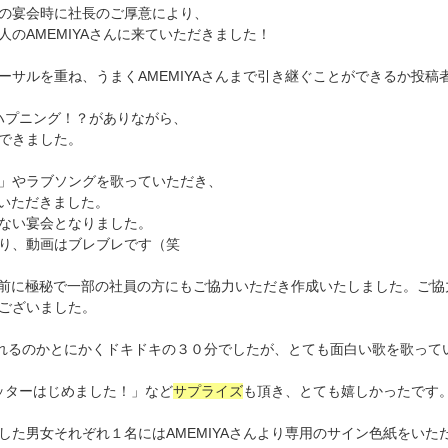
目の宴会時に社長のご厚意により、
のAMEMIYAさんに来ていただきました！
ーサルを重ね、うまくAMEMIYAさんまで引き継ぐことができるか投稿
にハプニング！？がありながら、
できました。
」やラブソングを歌っていただき、
ていただきました。
ない宴会となりました。
り、動画はブレブレです（笑
事前に極秘で一部の社員の方にもご協力いただき作成いたしました。ご協
ございました。
られるのかとにかくドキドキの３０分でしたが、とても面白い歌を歌って
カッターはじめました！」など
サプライズ
も頂き、とても嬉しかったです
した男女それぞれ１名にはAMEMIYAさんより専用のサイン色紙をいた