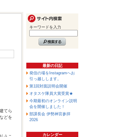
キーワードを入力
最新の日記
発信の場をInstagramへお
引っ越しします。
第1回対面説明会開催
オタスケ隊員大賞受賞★
今期最初のオンライン説明
会を開催しました！
建てら
部課長会 伊勢神宮参拝
などを
2026
カレンダー
払うこ