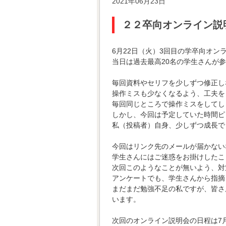
2021年06月23日
２２卒向オンライン説
6月22日（火）3回目の学卒向オン
当日は過去最高20名の学生さんが
毎回資料やセリフを少しずつ修正し
操作ミスも少なくなるよう、工夫を
毎回同じところで操作ミスをしてし
しかし、今回は予定していた時間ピ
私（投稿者）自身、少しずつ成長で
今回はリンク先のメールが届かない
学生さんにはご迷惑をお掛けしたこ
次回このようなことが無いよう、対
アンケートでも、学生さんから指摘
まだまだ勉強不足の私ですが、皆さ
います。
次回のオンライン説明会の日程は7