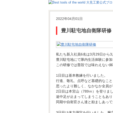
2022年04月01日
豊川駐屯地自衛隊研修
私たち新入社員6名は3月29日から3
豊川駐屯地にて隊内生活体験に参加
この研修では普段では味わえない体
1日目は基本教練を行いました。
行進、敬礼、点呼など基礎的なこと
思ったより難しく、なかなか全員が
2日目は本宮山（789ｍ）を登りま
途中足が止まってしまうこともあり
同期や自衛官さん達と励ましあって
3日目は体力測定を行いました。腕立