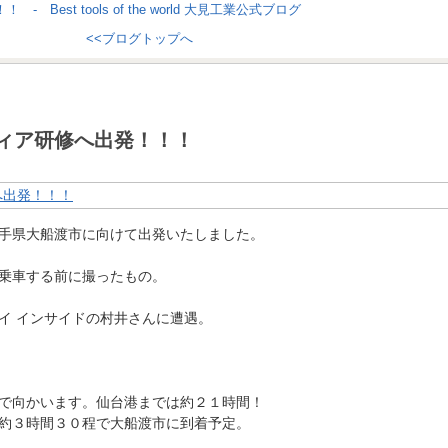
<<ブログトップへ
ィア研修へ出発！！！
岩手県大船渡市に向けて出発いたしました。
乗車する前に撮ったもの。
イ インサイドの村井さんに遭遇。
で向かいます。仙台港までは約２１時間！
約３時間３０程で大船渡市に到着予定。